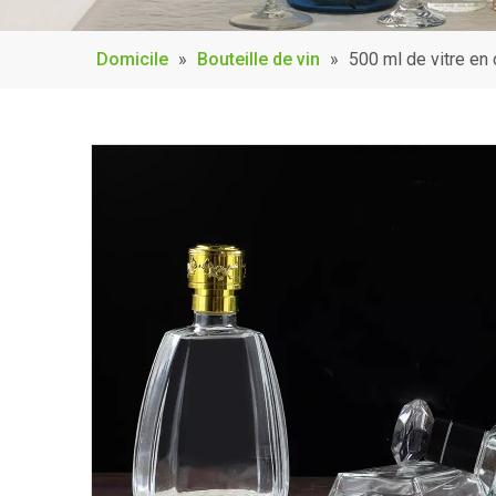
Domicile
»
Bouteille de vin
»
500 ml de vitre en c