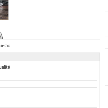
it:
KDG
qualité