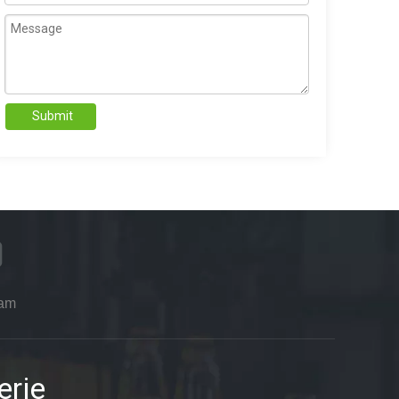
Submit
ram
erie