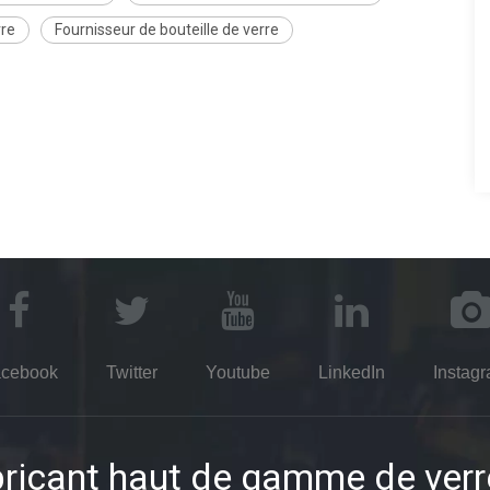
rre
Fournisseur de bouteille de verre
cebook
Twitter
Youtube
LinkedIn
Instag
ricant haut de gamme de verr