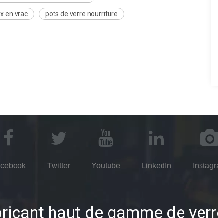
ex en vrac
pots de verre nourriture
cebook
Twitter
Youtube
LinkedIn
Instag
ricant haut de gamme de verr