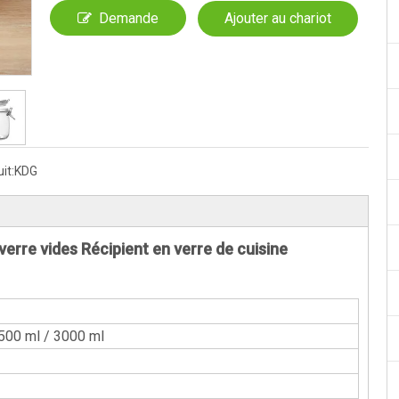
Demande
Ajouter au chariot
it:
KDG
verre vides Récipient en verre de cuisine
1500 ml / 3000 ml