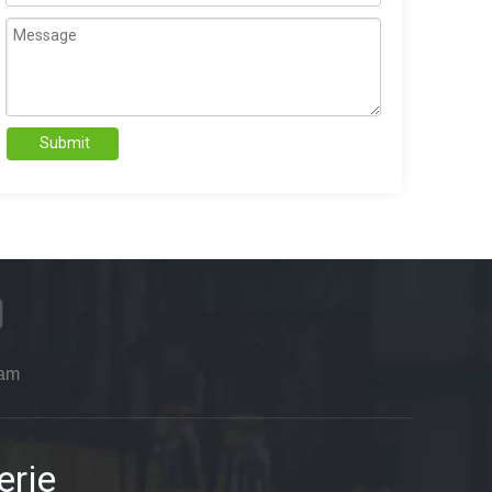
Submit
ram
erie