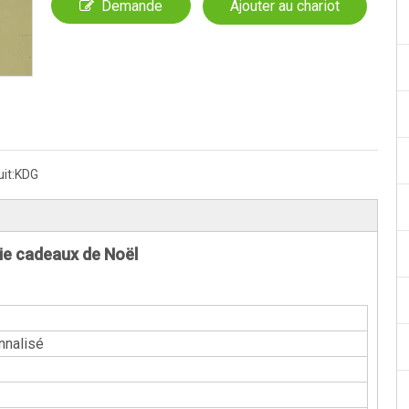
Demande
Ajouter au chariot
it:
KDG
sie cadeaux de Noël
nnalisé