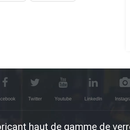
cebook
Twitter
Youtube
LinkedIn
Instag
ricant haut de gamme de verr