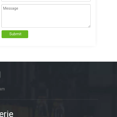
Submit
ram
erie