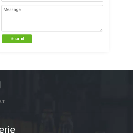
Submit
ram
erie