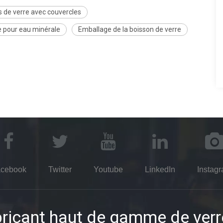
s de verre avec couvercles
re pour eau minérale
Emballage de la boisson de verre
cebook
Twitter
Youtube
LinkedIn
Instag
ricant haut de gamme de verr