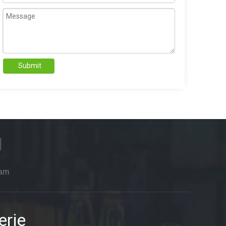
Submit
ram
erie