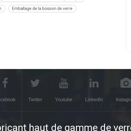
n
Emballage de la boisson de verre
cebook
Twitter
Youtube
LinkedIn
Instag
ricant haut de gamme de verr