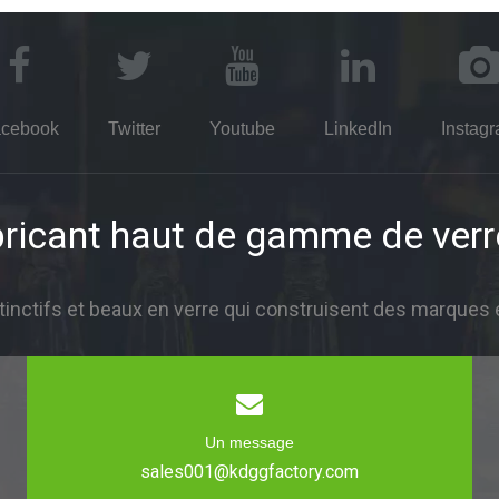
cebook
Twitter
Youtube
LinkedIn
Instag
ricant haut de gamme de verr
inctifs et beaux en verre qui construisent des marques 
Un message
sales001@kdggfactory.com