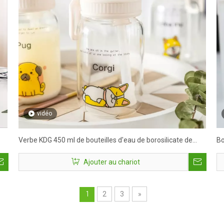
vidéo
Verbe KDG 450 ml de bouteilles d'eau de borosilicate de
Bo
haut
pe
Ajouter au chariot
2
3
»
1