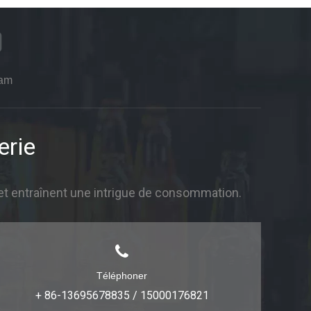
ram
erie
et entraînent une intrigue de consommation.
Téléphoner
+ 86-13695678835 / 15000176821