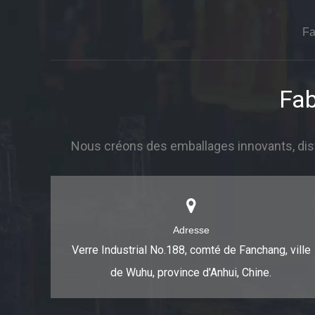
Fa
Fab
Nous créons des emballages innovants, dist
Adresse
Verre Industrial No.188, comté de Fanchang, ville
de Wuhu, province d'Anhui, Chine.