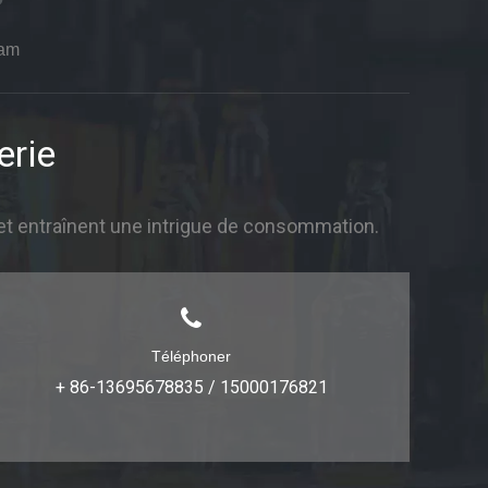
ram
erie
et entraînent une intrigue de consommation.
Téléphoner
+ 86-13695678835 / 15000176821