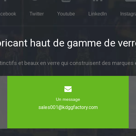
cebook
Twitter
Youtube
LinkedIn
Instag
ricant haut de gamme de verr
inctifs et beaux en verre qui construisent des marques 
Un message
sales001@kdggfactory.com