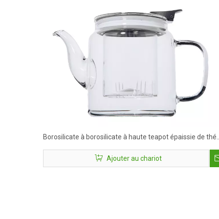
Borosilicate à borosilicate à haute teapot épaissie de thé
domestique à la maison en acier inoxydable
Ajouter au chariot