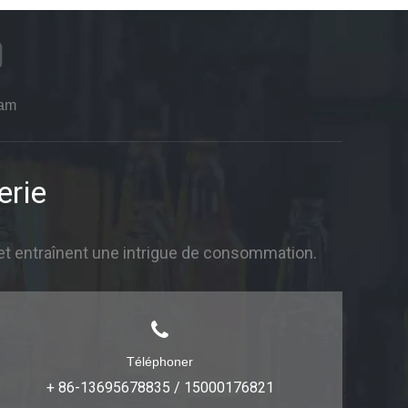
ram
erie
et entraînent une intrigue de consommation.
Téléphoner
+ 86-13695678835 / 15000176821