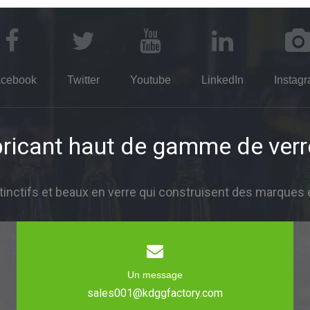
cebook
Twitter
Youtube
LinkedIn
Instag
ricant haut de gamme de verr
inctifs et beaux en verre qui construisent des marques 
Un message
sales001@kdggfactory.com