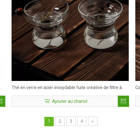
Thé en verre en acier inoxydable fuite créative de filtre à
Ca
thé résistant à la chaleur filtre à thé filtre à thé
Ajouter au chariot
2
3
4
»
1