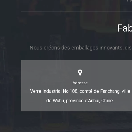
Fab
Nous créons des emballages innovants, dist
Adresse
Verre Industrial No.188, comté de Fanchang, ville
de Wuhu, province d'Anhui, Chine.