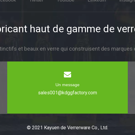
ricant haut de gamme de verr
inctifs et beaux en verre qui construisent des marques 
Un message
sales001@kdggfactory.com
© 2021 Kayuen de Verrerware Co., Ltd.