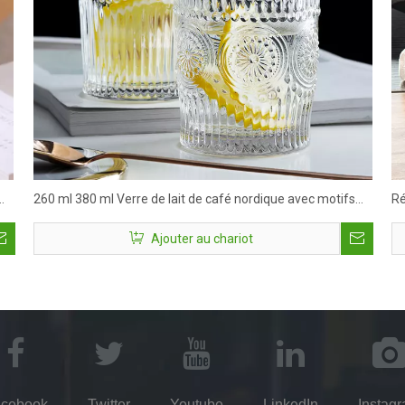
260 ml 380 ml Verre de lait de café nordique avec motifs
Ré
Vente chaude
ve
Ajouter au chariot
cebook
Twitter
Youtube
LinkedIn
Instag