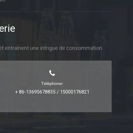
erie
et entraînent une intrigue de consommation.
Téléphoner
+ 86-13695678835 / 15000176821