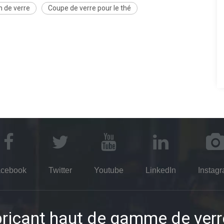
n de verre
Coupe de verre pour le thé
cebook
Twitter
Youtube
LinkedIn
Instag
ricant haut de gamme de verr