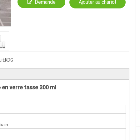
Demande
Ajouter au chariot
it:
KDG
 en verre tasse 300 ml
rbain