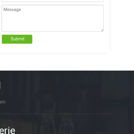
Submit
ram
erie