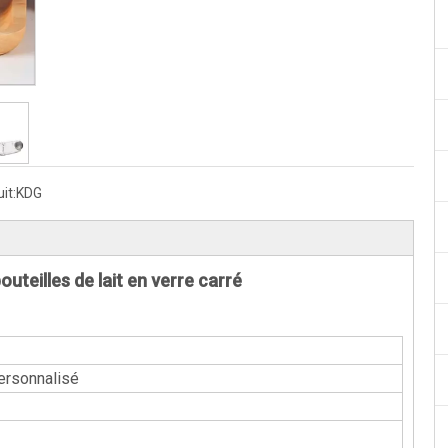
it:
KDG
uteilles de lait en verre carré
personnalisé