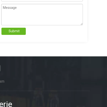
Submit
ram
erie