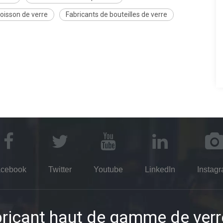
oisson de verre
Fabricants de bouteilles de verre
cebook
Twitter
Youtube
LinkedIn
Instag
ricant haut de gamme de verr